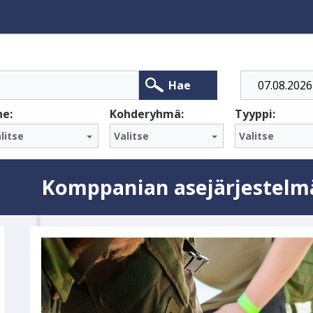
Alkaa
Hae
he:
Kohderyhmä:
Tyyppi:
litse
Valitse
Valitse
Komppanian asejärjestelm