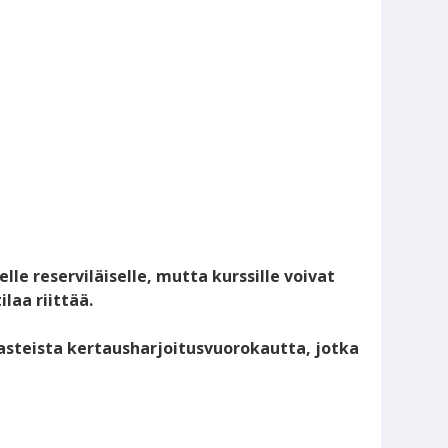
elle reserviläiselle, mutta kurssille voivat
laa riittää.
nasteista kertausharjoitusvuorokautta, jotka