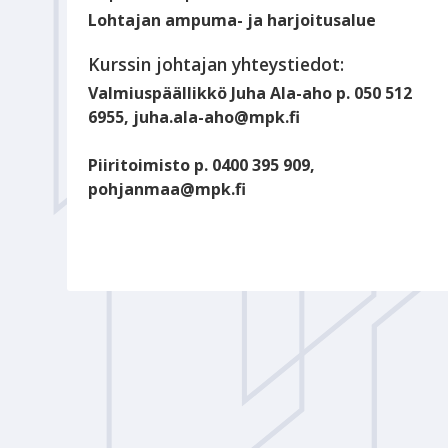
Lohtajan ampuma- ja harjoitusalue
Kurssin johtajan yhteystiedot:
Valmiuspäällikkö Juha Ala-aho p. 050 512
6955, juha.ala-aho@mpk.fi
Piiritoimisto p. 0400 395 909,
pohjanmaa@mpk.fi