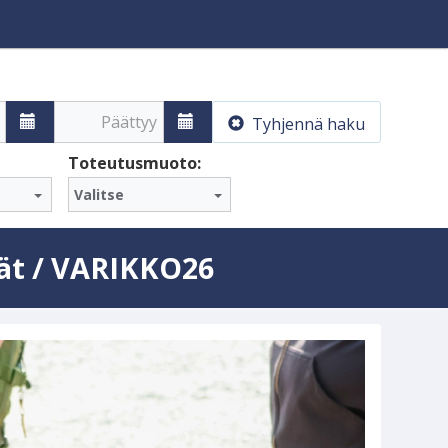
Päättyy
Tyhjennä haku
Toteutusmuoto:
Valitse
ät / VARIKKO26