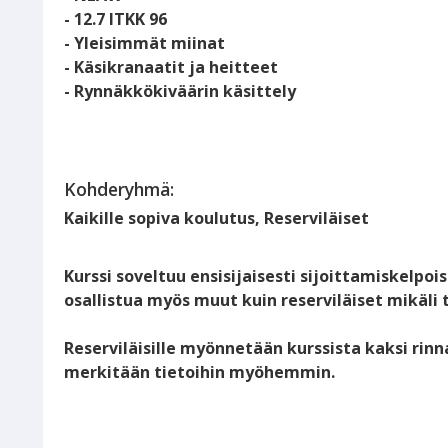
- 12.7 ITKK 96
- Yleisimmät miinat
- Käsikranaatit ja heitteet
- Rynnäkkökiväärin käsittely
Kohderyhmä:
Kaikille sopiva koulutus, Reserviläiset
Kurssi soveltuu ensisijaisesti sijoittamiskelpois
osallistua myös muut kuin reserviläiset mikäli ti
Reserviläisille myönnetään kurssista kaksi rin
merkitään tietoihin myöhemmin.