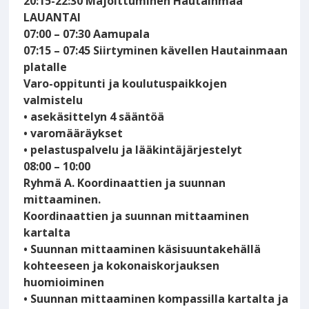
20:15-22:30 Majoittuminen Hautainmaa
LAUANTAI
07:00 – 07:30 Aamupala
07:15 – 07:45 Siirtyminen kävellen Hautainmaan
platalle
Varo-oppitunti ja koulutuspaikkojen
valmistelu
• asekäsittelyn 4 sääntöä
• varomääräykset
• pelastuspalvelu ja lääkintäjärjestelyt
08:00 – 10:00
Ryhmä A. Koordinaattien ja suunnan
mittaaminen.
Koordinaattien ja suunnan mittaaminen
kartalta
• Suunnan mittaaminen käsisuuntakehällä
kohteeseen ja kokonaiskorjauksen
huomioiminen
• Suunnan mittaaminen kompassilla kartalta ja