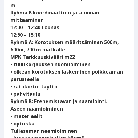
m
Ryhmä B koordinaattien ja suunnan
mittaaminen
12:00 – 12:40 Lounas
12:50 – 15:10
Ryhmä A: Korotuksen määrittäminen 500m,
600m, 700 m matkalle
MPK Tarkkuuskivääri m22
• tuulikorjauksen huomioiminen
• oikean korotuksen laskeminen poikkeaman
perusteella
• ratakortin täyttö
• pahvitaulu
Ryhmä B: Etenemistavat ja naamiointi.
Aseen naamioiminen
• materiaalit
• optiikka
Tuliaseman naamioiminen