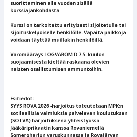
suorittaminen alle vuoden sisällä
kurssiajankohdasta
Kurssi on tarkoitettu erityisesti sijoitetulle tai
sijoituskelpoiselle henkilölle. Vapaita paikkoja
voidaan täyttää muillakin henkilöillä.
Varomääräys LOGVAROM D 7.5. kuulon
suojaamisesta kieltää raskaana olevien
naisten osallistumisen ammuntoihin.
Esitiedot:
SYYS ROVA 2026 -harjoitus toteutetaan MPK:n
sotilaallisia valmiuksia palvelevan koulutuksen
(SOTVA) harjoituksena yhteistyössä
Jääkäriprikaatin kanssa Rovaniemellä
Someroharjun varuskunnassa ja Rovajärven