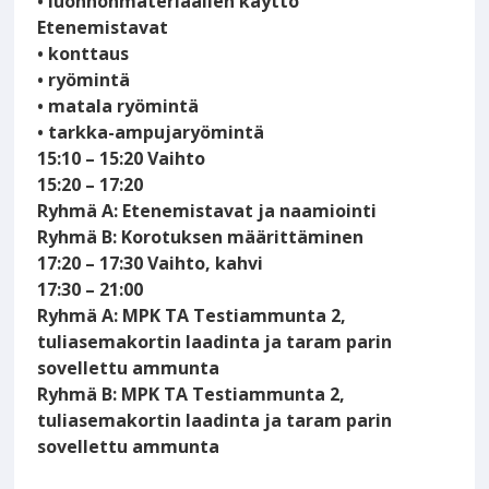
• luonnonmateriaalien käyttö
Etenemistavat
• konttaus
• ryömintä
• matala ryömintä
• tarkka-ampujaryömintä
15:10 – 15:20 Vaihto
15:20 – 17:20
Ryhmä A: Etenemistavat ja naamiointi
Ryhmä B: Korotuksen määrittäminen
17:20 – 17:30 Vaihto, kahvi
17:30 – 21:00
Ryhmä A: MPK TA Testiammunta 2,
tuliasemakortin laadinta ja taram parin
sovellettu ammunta
Ryhmä B: MPK TA Testiammunta 2,
tuliasemakortin laadinta ja taram parin
sovellettu ammunta