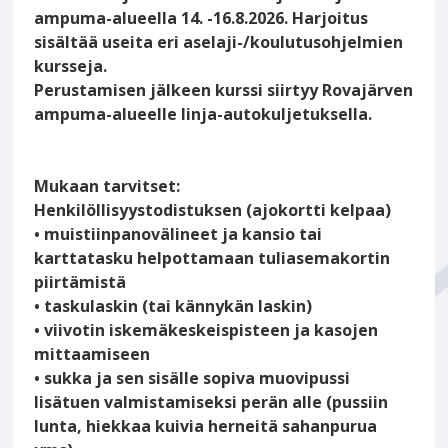
ampuma-alueella 14. -16.8.2026. Harjoitus
sisältää useita eri aselaji-/koulutusohjelmien
kursseja.
Perustamisen jälkeen kurssi siirtyy Rovajärven
ampuma-alueelle linja-autokuljetuksella.
Mukaan tarvitset:
Henkilöllisyystodistuksen (ajokortti kelpaa)
• muistiinpanovälineet ja kansio tai
karttatasku helpottamaan tuliasemakortin
piirtämistä
• taskulaskin (tai kännykän laskin)
• viivotin iskemäkeskeispisteen ja kasojen
mittaamiseen
• sukka ja sen sisälle sopiva muovipussi
lisätuen valmistamiseksi perän alle (pussiin
lunta, hiekkaa kuivia herneitä sahanpurua