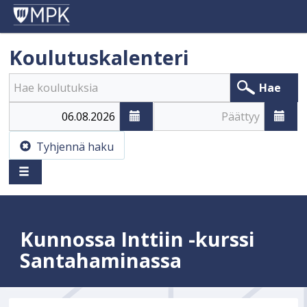
Koulutuskalenteri
Hae
Alkaa
Päättyy
Tyhjennä haku
Kunnossa Inttiin -kurssi
Santahaminassa