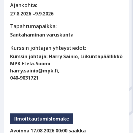
Ajankohta:
27.8.2026
–
9.9.2026
Tapahtumapaikka:
Santahaminan varuskunta
Kurssin johtajan yhteystiedot:
Kurssin johtaja: Harry Sainio, Liikuntapäällikkö
MPK Etelä-Suomi
harry.sainio@mpk.fi,
040-9031721
Ilmoittautumislomake
Avoinna 17.08.2026 00:00 saakka