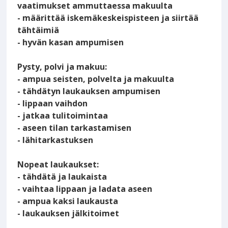
vaatimukset ammuttaessa makuulta
- määrittää iskemäkeskeispisteen ja siirtää
tähtäimiä
- hyvän kasan ampumisen
Pysty, polvi ja makuu:
- ampua seisten, polvelta ja makuulta
- tähdätyn laukauksen ampumisen
- lippaan vaihdon
- jatkaa tulitoimintaa
- aseen tilan tarkastamisen
- lähitarkastuksen
Nopeat laukaukset:
- tähdätä ja laukaista
- vaihtaa lippaan ja ladata aseen
- ampua kaksi laukausta
- laukauksen jälkitoimet