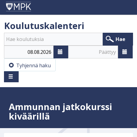
Koulutuskalenteri
Hae
Alkaa
Päättyy
Tyhjennä haku
Ammunnan jatkokurssi
kiväärillä