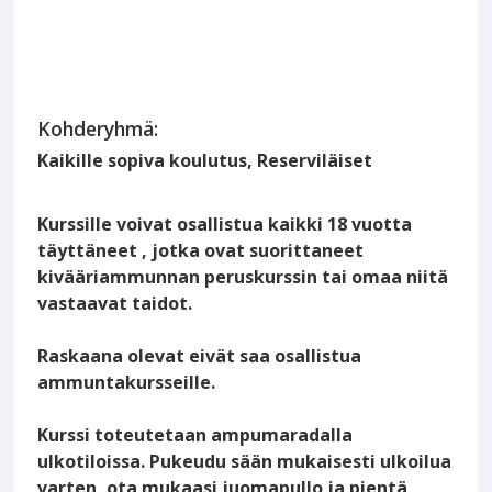
Kohderyhmä:
Kaikille sopiva koulutus, Reserviläiset
Kurssille voivat osallistua kaikki 18 vuotta
täyttäneet , jotka ovat suorittaneet
kivääriammunnan peruskurssin tai omaa niitä
vastaavat taidot.
Raskaana olevat eivät saa osallistua
ammuntakursseille.
Kurssi toteutetaan ampumaradalla
ulkotiloissa. Pukeudu sään mukaisesti ulkoilua
varten, ota mukaasi juomapullo ja pientä