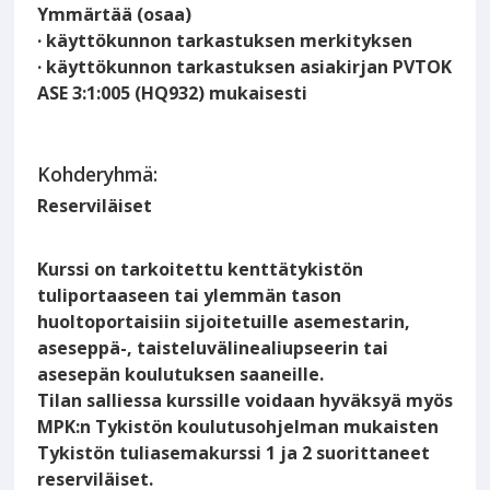
Ymmärtää (osaa)
· käyttökunnon tarkastuksen merkityksen
· käyttökunnon tarkastuksen asiakirjan PVTOK
ASE 3:1:005 (HQ932) mukaisesti
Kohderyhmä:
Reserviläiset
Kurssi on tarkoitettu kenttätykistön
tuliportaaseen tai ylemmän tason
huoltoportaisiin sijoitetuille asemestarin,
aseseppä-, taisteluvälinealiupseerin tai
asesepän koulutuksen saaneille.
Tilan salliessa kurssille voidaan hyväksyä myös
MPK:n Tykistön koulutusohjelman mukaisten
Tykistön tuliasemakurssi 1 ja 2 suorittaneet
reserviläiset.