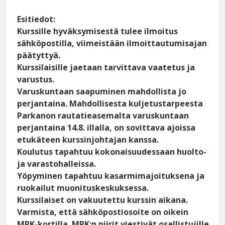
Esitiedot:
Kurssille hyväksymisestä tulee ilmoitus
sähköpostilla, viimeistään ilmoittautumisajan
päätyttyä.
Kurssilaisille jaetaan tarvittava vaatetus ja
varustus.
Varuskuntaan saapuminen mahdollista jo
perjantaina. Mahdollisesta kuljetustarpeesta
Parkanon rautatieasemalta varuskuntaan
perjantaina 14.8. illalla, on sovittava ajoissa
etukäteen kurssinjohtajan kanssa.
Koulutus tapahtuu kokonaisuudessaan huolto-
ja varastohalleissa.
Yöpyminen tapahtuu kasarmimajoituksena ja
ruokailut muonituskeskuksessa.
Kurssilaiset on vakuutettu kurssin aikana.
Varmista, että sähköpostiosoite on oikein
MPK-kortilla. MPK:n piirit viestivät osallistujille