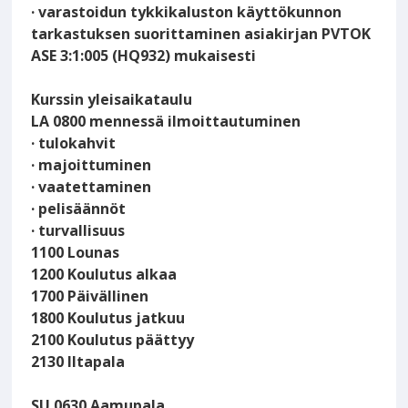
· varastoidun tykkikaluston käyttökunnon
tarkastuksen suorittaminen asiakirjan PVTOK
ASE 3:1:005 (HQ932) mukaisesti
Kurssin yleisaikataulu
LA 0800 mennessä ilmoittautuminen
· tulokahvit
· majoittuminen
· vaatettaminen
· pelisäännöt
· turvallisuus
1100 Lounas
1200 Koulutus alkaa
1700 Päivällinen
1800 Koulutus jatkuu
2100 Koulutus päättyy
2130 Iltapala
SU 0630 Aamupala