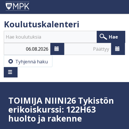
Koulutuskalenteri
Hae
Alkaa
Päättyy
Tyhjennä haku
TOIMIJA NIINI26 Tykistön
erikoiskurssi: 122H63
huolto ja rakenne