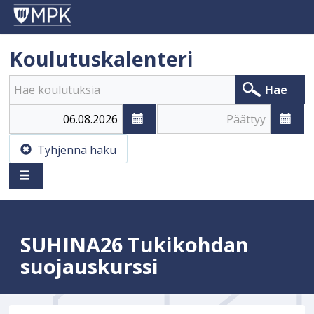
Koulutuskalenteri
Hae
Alkaa
Päättyy
Tyhjennä haku
SUHINA26 Tukikohdan
suojauskurssi