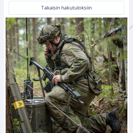
Takaisin hakutuloksiin