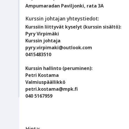
Ampumaradan Paviljonki, rata 3A
Kurssin johtajan yhteystiedot:
Kurssiin liittyvät kyselyt (kurssin sisältö):
Pyry Virpimäki
Kurssin johtaja
pyry.virpimaki@outlook.com
0415483510
Kurssin hallinto (peruminen):
Petri Kostama
Valmiuspäällikkö
petri.kostama@mpk.fi
040 5167959
Hinta: