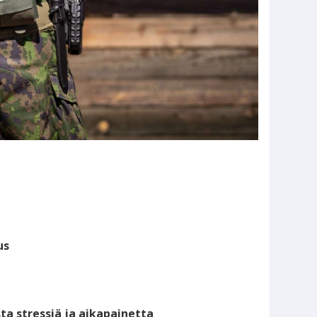
us
sta stressiä ja aikapainetta