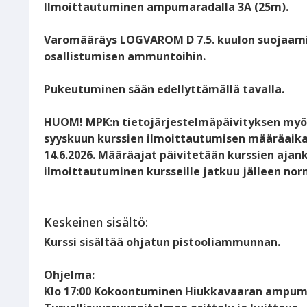
Ilmoittautuminen ampumaradalla 3A (25m).
Varomääräys LOGVAROM D 7.5. kuulon suojaamis
osallistumisen ammuntoihin.
Pukeutuminen sään edellyttämällä tavalla.
HUOM! MPK:n tietojärjestelmäpäivityksen myöt
syyskuun kurssien ilmoittautumisen määräaika
14.6.2026. Määräajat päivitetään kurssien ajan
ilmoittautuminen kursseille jatkuu jälleen norm
Keskeinen sisältö:
Kurssi sisältää ohjatun pistooliammunnan.
Ohjelma:
Klo 17:00 Kokoontuminen Hiukkavaaran ampuma