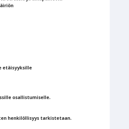
äiriön
 etäisyyksille
le osallistumiselle.
ten henkilöllisyys tarkistetaan.