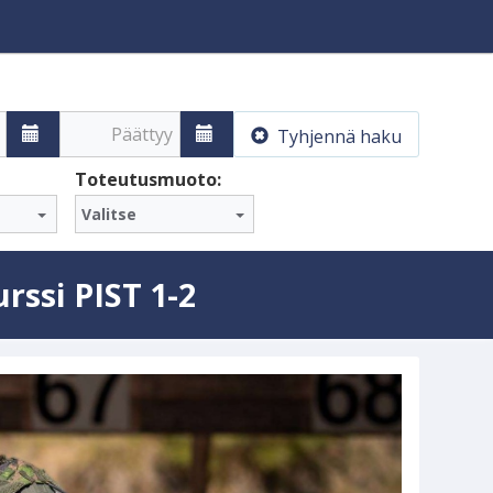
Päättyy
Tyhjennä haku
Toteutusmuoto:
Valitse
ssi PIST 1-2