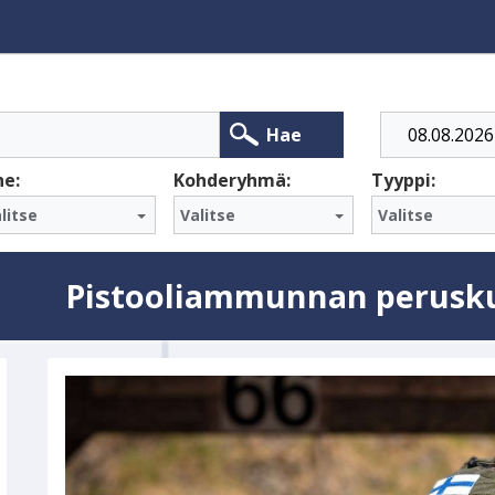
Alkaa
Hae
he:
Kohderyhmä:
Tyyppi:
litse
Valitse
Valitse
Pistooliammunnan peruskur