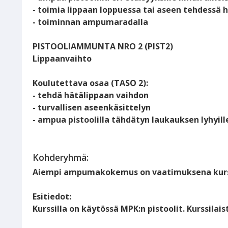
- toimia lippaan loppuessa tai aseen tehdessä h
- toiminnan ampumaradalla
PISTOOLIAMMUNTA NRO 2 (PIST2)
Lippaanvaihto
Koulutettava osaa (TASO 2):
- tehdä hätälippaan vaihdon
- turvallisen aseenkäsittelyn
- ampua pistoolilla tähdätyn laukauksen lyhyille
Kohderyhmä:
Aiempi ampumakokemus on vaatimuksena kurssil
Esitiedot:
Kurssilla on käytössä MPK:n pistoolit. Kurssilais