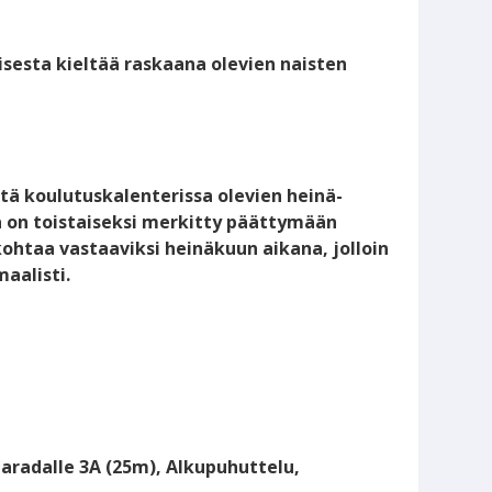
esta kieltää raskaana olevien naisten
ä koulutuskalenterissa olevien heinä-
 on toistaiseksi merkitty päättymään
kohtaa vastaaviksi heinäkuun aikana, jolloin
aalisti.
radalle 3A (25m), Alkupuhuttelu,