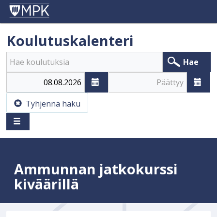
Koulutuskalenteri
Hae
Alkaa
Päättyy
Tyhjennä haku
Ammunnan jatkokurssi
kiväärillä