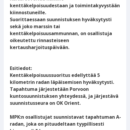
kenttäkelpoisuudestaan ja toimintakyvystään
kiinnostuneille.
Suorittaessaan suunnistuksen hyväksytysti
sekä joko marssin tai
kenttäkelpoisuusammunnan, on osallistuja
oikeutettu rinnasteiseen
kertausharjoituspäivään.
Esitiedot:
Kenttäkelpoisuussuoritus edellyttää 5
kilometrin radan läpäisemisen hyväksytysti.
Tapahtuma järjestetään Porvoon
kuntosuunnistuksen yhteydessä, ja järjestävä
suunnistusseura on OK Orient.
MPK:n osallistujat suunnistavat tapahtuman A-
radan, joka on pituudeltaan tyypillisesti