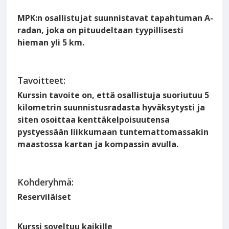
MPK:n osallistujat suunnistavat tapahtuman A-
radan, joka on pituudeltaan tyypillisesti
hieman yli 5 km.
Tavoitteet:
Kurssin tavoite on, että osallistuja suoriutuu 5
kilometrin suunnistusradasta hyväksytysti ja
siten osoittaa kenttäkelpoisuutensa
pystyessään liikkumaan tuntemattomassakin
maastossa kartan ja kompassin avulla.
Kohderyhmä:
Reserviläiset
Kurssi soveltuu kaikille