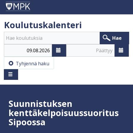
Koulutuskalenteri
Hae
Alkaa
Päättyy
Tyhjennä haku
Suunnistuksen
kenttäkelpoisuussuoritus
Sipoossa