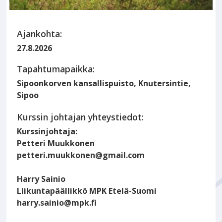
Ajankohta:
27.8.2026
Tapahtumapaikka:
Sipoonkorven kansallispuisto, Knutersintie,
Sipoo
Kurssin johtajan yhteystiedot:
Kurssinjohtaja:
Petteri Muukkonen
petteri.muukkonen@gmail.com
Harry Sainio
Liikuntapäällikkö MPK Etelä-Suomi
harry.sainio@mpk.fi