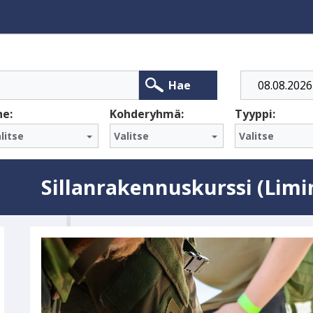
Alkaa
Hae
he:
Kohderyhmä:
Tyyppi:
litse
Valitse
Valitse
Sillanrakennuskurssi (Limi