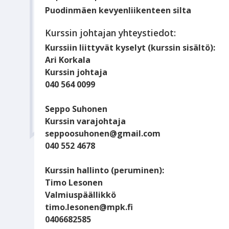
Puodinmäen kevyenliikenteen silta
Kurssin johtajan yhteystiedot:
Kurssiin liittyvät kyselyt (kurssin sisältö):
Ari Korkala
Kurssin johtaja
040 564 0099
Seppo Suhonen
Kurssin varajohtaja
seppoosuhonen@gmail.com
040 552 4678
Kurssin hallinto (peruminen):
Timo Lesonen
Valmiuspäällikkö
timo.lesonen@mpk.fi
0406682585