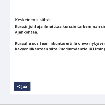
Keskeinen sisältö:
Kurssinjohtaja ilmoittaa kurssin tarkemman si
ajankohtaa.
Kurssilla uusitaan liikuntareitillä oleva nyky
kevyenliikenteen silta Puodinmäentiellä Limin
Jaa