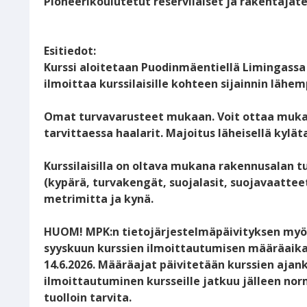
Pioneerikoulutetut reserviläiset ja rakentajate
Esitiedot:
Kurssi aloitetaan Puodinmäentiellä Limingassa 
ilmoittaa kurssilaisille kohteen sijainnin lähem
Omat turvavarusteet mukaan. Voit ottaa mukaa
tarvittaessa haalarit. Majoitus läheisellä kylä
Kurssilaisilla on oltava mukana rakennusalan t
(kypärä, turvakengät, suojalasit, suojavaatteet)
metrimitta ja kynä.
HUOM! MPK:n tietojärjestelmäpäivityksen myöt
syyskuun kurssien ilmoittautumisen määräaika
14.6.2026. Määräajat päivitetään kurssien ajan
ilmoittautuminen kursseille jatkuu jälleen nor
tuolloin tarvita.