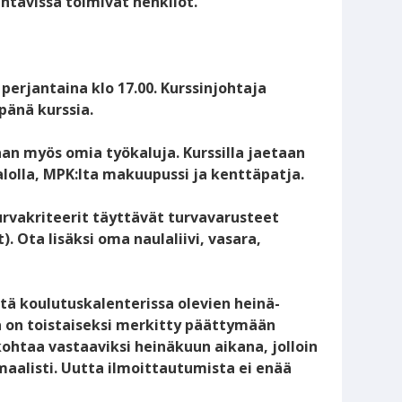
htävissä toimivat henkilöt.
perjantaina klo 17.00. Kurssinjohtaja
pänä kurssia.
n myös omia työkaluja. Kurssilla jaetaan
talolla, MPK:lta makuupussi ja kenttäpatja.
urvakriteerit täyttävät turvavarusteet
. Ota lisäksi oma naulaliivi, vasara,
ä koulutuskalenterissa olevien heinä-
 on toistaiseksi merkitty päättymään
kohtaa vastaaviksi heinäkuun aikana, jolloin
maalisti. Uutta ilmoittautumista ei enää