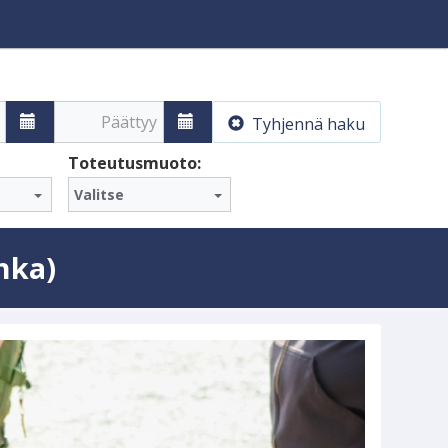
Päättyy
Tyhjennä haku
Toteutusmuoto:
Valitse
nka)