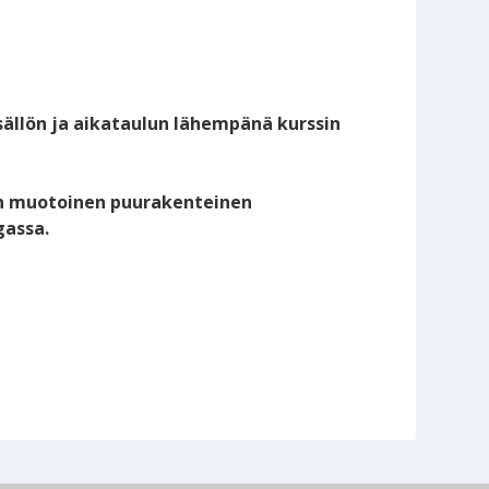
sällön ja aikataulun lähempänä kurssin
isen muotoinen puurakenteinen
gassa.